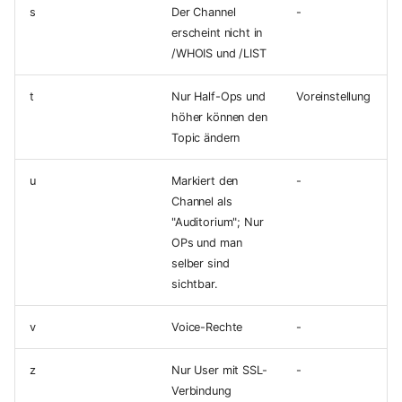
s
Der Channel
-
erscheint nicht in
/WHOIS und /LIST
t
Nur Half-Ops und
Voreinstellung
höher können den
Topic ändern
u
Markiert den
-
Channel als
"Auditorium"; Nur
OPs und man
selber sind
sichtbar.
v
Voice-Rechte
-
z
Nur User mit SSL-
-
Verbindung