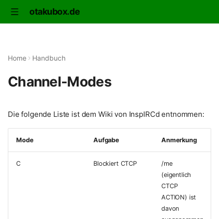
otakubox.de
Home
Handbuch
Channel-Modes
Die folgende Liste ist dem Wiki von InspIRCd entnommen:
Mode
Aufgabe
Anmerkung
C
Blockiert CTCP
/me
(eigentlich
CTCP
ACTION) ist
davon