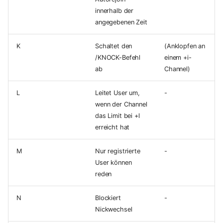
innerhalb der
angegebenen Zeit
K
Schaltet den
(Anklopfen an
/KNOCK-Befehl
einem +i-
ab
Channel)
L
Leitet User um,
-
wenn der Channel
das Limit bei +l
erreicht hat
M
Nur registrierte
-
User können
reden
N
Blockiert
-
Nickwechsel