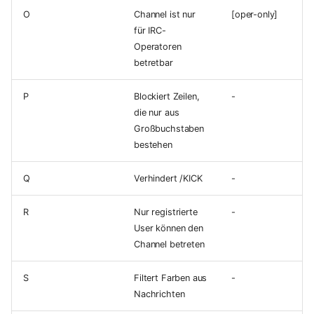
O
Channel ist nur
[oper-only]
für IRC-
Operatoren
betretbar
P
Blockiert Zeilen,
-
die nur aus
Großbuchstaben
bestehen
Q
Verhindert /KICK
-
R
Nur registrierte
-
User können den
Channel betreten
S
Filtert Farben aus
-
Nachrichten