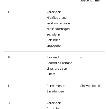
ausgenommen
F
Verhindert
-
Nickflood und
lässt nur soviele
Nickänderungen
zu, wie in
Sekunden
angegeben
G
Blockiert
-
Badwords anhand
eines globalen
Filters
I
Permamente
Sinnvoll bei +i
Einladungen
J
Verhindert
-
Autorejoin