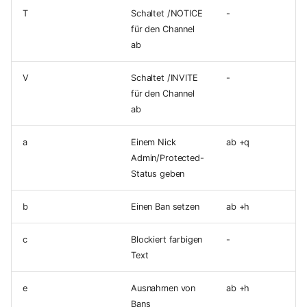
T
Schaltet /NOTICE
-
für den Channel
ab
V
Schaltet /INVITE
-
für den Channel
ab
a
Einem Nick
ab +q
Admin/Protected-
Status geben
b
Einen Ban setzen
ab +h
c
Blockiert farbigen
-
Text
e
Ausnahmen von
ab +h
Bans