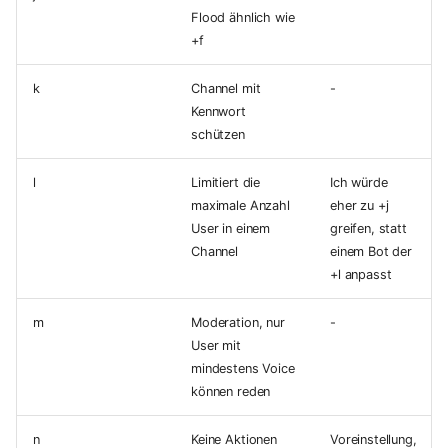
Flood ähnlich wie
+f
k
Channel mit
-
Kennwort
schützen
l
Limitiert die
Ich würde
maximale Anzahl
eher zu +j
User in einem
greifen, statt
Channel
einem Bot der
+l anpasst
m
Moderation, nur
-
User mit
mindestens Voice
können reden
n
Keine Aktionen
Voreinstellung,