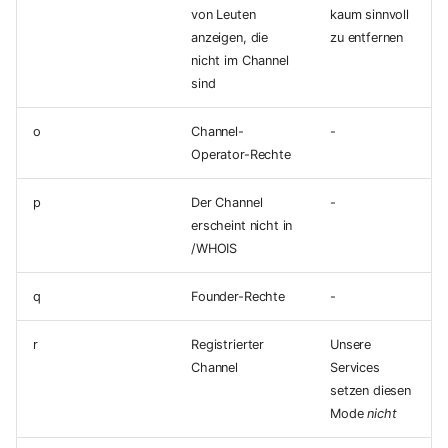
von Leuten
kaum sinnvoll
anzeigen, die
zu entfernen
nicht im Channel
sind
o
Channel-
-
Operator-Rechte
p
Der Channel
-
erscheint nicht in
/WHOIS
q
Founder-Rechte
-
r
Registrierter
Unsere
Channel
Services
setzen diesen
Mode
nicht