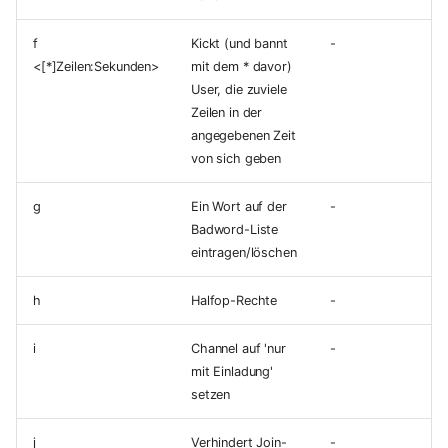
f
Kickt (und bannt
-
<[*]Zeilen:Sekunden>
mit dem * davor)
User, die zuviele
Zeilen in der
angegebenen Zeit
von sich geben
g
Ein Wort auf der
-
Badword-Liste
eintragen/löschen
h
Halfop-Rechte
-
i
Channel auf 'nur
-
mit Einladung'
setzen
j
Verhindert Join-
-